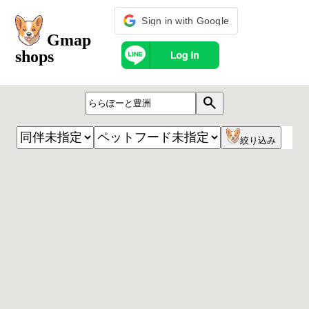
Sign in with Google
Gmap
shops
search
絞り込み